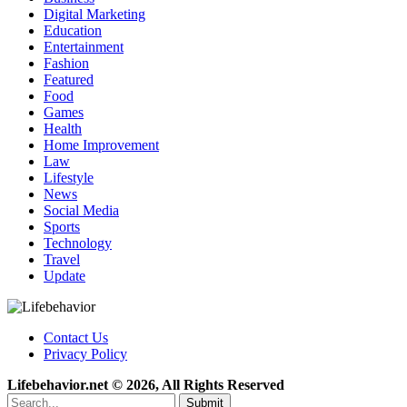
Digital Marketing
Education
Entertainment
Fashion
Featured
Food
Games
Health
Home Improvement
Law
Lifestyle
News
Social Media
Sports
Technology
Travel
Update
Contact Us
Privacy Policy
Lifebehavior.net © 2026, All Rights Reserved
Submit